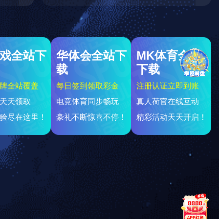
失，平台不承担任何责任。
表接受修改内容。
民法院处理。