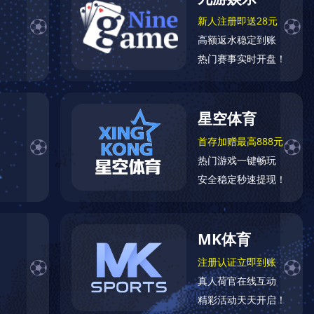
容将根据运营安排进行调整。
台或关联方所有，受相关法律保