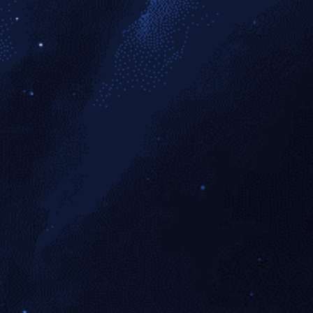
，可通过邮箱与我们联系：
m
数据分布矩阵
官方网站采用模块化方式展现多维数据分布情况，增强数据可读性
平均停留
人均交互
3m 41s
5.3次