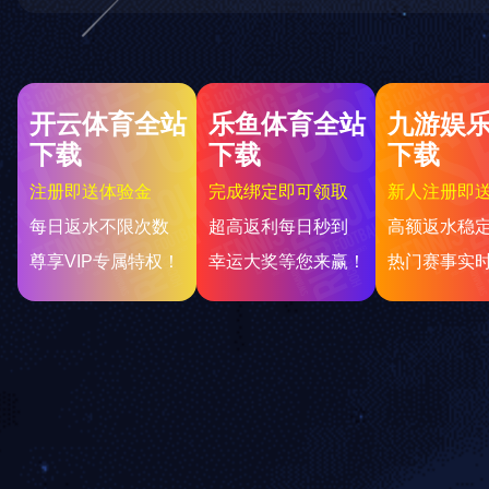
六、服务中止与终止
在以下任一情况下，平台有权中
用户违反本协议内容或法律法
用户提供虚假信息或存在安全
基于AG(中国九游会)官方网
七、免责声明
本平台所提供的数据及内容仅为
八、协议修改
本平台保留随时修改本协议条款
九、法律适用与争议解决
本协议适用中华人民共和国法律