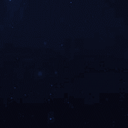
联系我们
快速导航
川省乐山市市中区嘉州大道228
App下载
国际社区9栋1506室
关于我们
隐私政策
pport@kimirsen.com
用户协议
网站地图